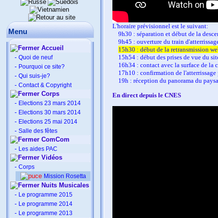
L'horaire prévisionnel est le suivant:
Menu
9h30 : séparation et début de la desce
9h45 : ouverture du train d'atterrissag
Accueil
15h30 : début de la retransmission we
-
15h54 : début des prises de vue du site
Quoi de neuf
16h34 : contact avec la surface de l
-
Pourquoi ce site?
17h10 : confirmation de l'atterrissage p
-
Qui suis-je?
19h : réception du panorama du paysag
-
Contact & Copyright
Corps
En direct depuis le CNES
-
Elections 23 mars 2014
-
Elections 30 mars 2014
-
Elections 25 mai 2014
-
Salle des fêtes
ComCom
-
Les aides PAC
Vidéos
-
Corps
Mission Rosetta
Nuits Musicales
-
Le programme 2015
-
Le programme 2014
-
Le programme 2013