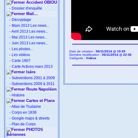
Accident OBIOU
-
Dossier d'enquête
Mali...
-
Décryptage
-
Mars 2013 Les news...
-
Avril 2013 Les news...
-
Mai 2013 Les news...
-
Juin 2013 Les news...
-
Les photos...
Date de création :
06/11/2014 @ 19:39
-
Les vidéos
Dernière modification :
06/11/2014 @ 22:36
Catégorie :
Vidéos
-
Carte 1907
-
Carte Actions mars 2013
Isère
-
Subventions 2001 à 2009
-
Subventions 2009 à 2011
Route Napoléon
-
Histoire
Cartes et Plans
-
Atlas de Trudaine
-
Corps en 1836
-
Google maps & streets
-
Plan de Corps
PHOTOS
Aériennes