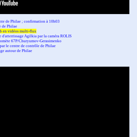
nte de Philae ; confirmation à 10h03
e de Philae
b en vidéos multi-flux
 d'atterrissage Agilkia par la caméra ROLIS
a comète 67P/Churyumov-Gerasimenko
ar le centre de contrôle de Philae
e autour de Philae