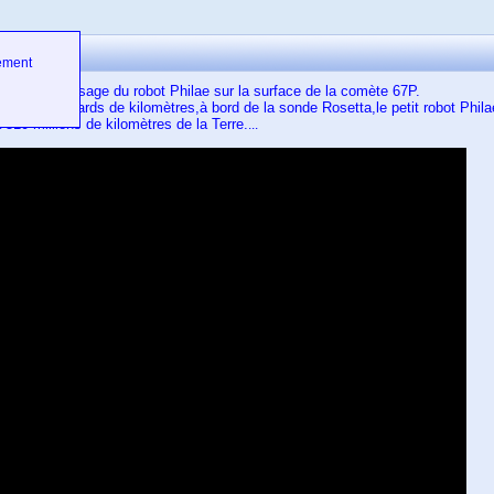
ement
ieu l'atterrissage du robot Philae sur la surface de la comète 67P.
de 6,5 milliards de kilomètres,à bord de la sonde Rosetta,le petit robot Phil
 510 millions de kilomètres de la Terre.
...