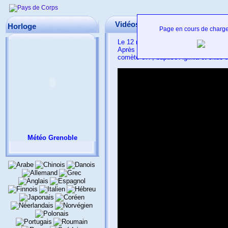
Vidéos - Mission Rosetta
Horloge
Page en cours de charg
Le 12 novembre prochain (2014) aura l
Après un voyage de plus de 10 ans et 
comète 67P, baptisé Agilkia et situé à
Météo Grenoble