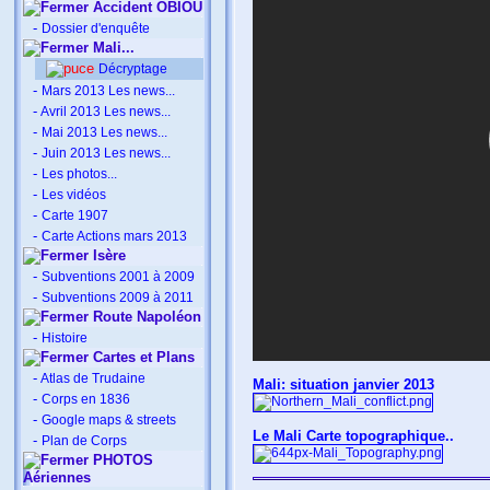
Accident OBIOU
-
Dossier d'enquête
Mali...
Décryptage
-
Mars 2013 Les news...
-
Avril 2013 Les news...
-
Mai 2013 Les news...
-
Juin 2013 Les news...
-
Les photos...
-
Les vidéos
-
Carte 1907
-
Carte Actions mars 2013
Isère
-
Subventions 2001 à 2009
-
Subventions 2009 à 2011
Route Napoléon
-
Histoire
Cartes et Plans
-
Atlas de Trudaine
Mali: situation janvier 2013
-
Corps en 1836
-
Google maps & streets
Le Mali Carte topographique..
-
Plan de Corps
PHOTOS
Aériennes