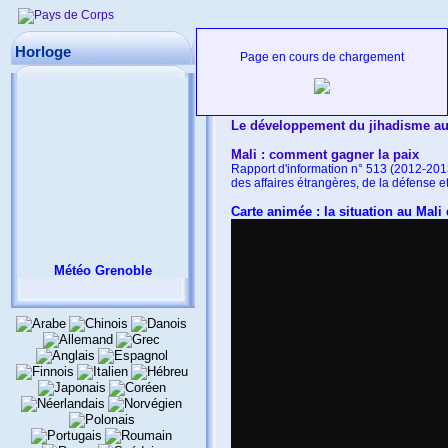
Mali... -
Décryptage
Horloge
Page en cours de chargement
Serval sur Wikipedia:
Intervention 
Le développement du jihadisme au
Mali : comment gagner la paix
Rapport d'information n° 513 (2012-2
des affaires étrangères, de la défense e
Carte animée : la situation au Mali 
Météo Grenoble