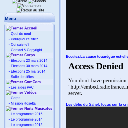
Menu
Accueil
-
Quoi de neuf
-
Pourquoi ce site?
-
Qui suis-je?
-
Contact & Copyright
Corps
La cause touarègue est-ell
Ecoutez:
-
Elections 23 mars 2014
-
Elections 30 mars 2014
-
Elections 25 mai 2014
-
Salle des fêtes
ComCom
-
Les aides PAC
Vidéos
-
Corps
-
Mission Rosetta
Les défis du Sahel: focus sur la c
Nuits Musicales
-
Le programme 2015
-
Le programme 2014
-
Le programme 2013